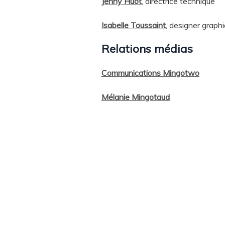
Jenny Huot
, directrice technique
Isabelle Toussaint
, designer graph
Relations médias
Communications Mingotwo
Mélanie Mingotaud