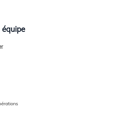
 équipe
er
opérations