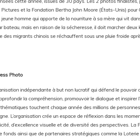
sées cette année, issues de 30 pays. Les 2 photos finalistes,
 Pictures et la Fondation Bertha John Moore (États-Unis) pour
eune homme qui apporte de la nourriture à sa mère qui vit dans
ar bateau, mais en raison de la sécheresse, il doit marcher deux ki
ue
des migrants chinois se réchauffent sous une pluie froide après
ress Photo
isation indépendante à but non lucratif qui défend le pouvoir d
profondir la compréhension, promouvoir le dialogue et inspirer
 thématiques touchent chaque année des millions de personnes d
ligne. L’organisation crée un espace de réflexion dans les mome
icité, d’excellence visuelle et de diversité des perspectives. 
e fonds ainsi que de partenaires stratégiques comme la Loterie