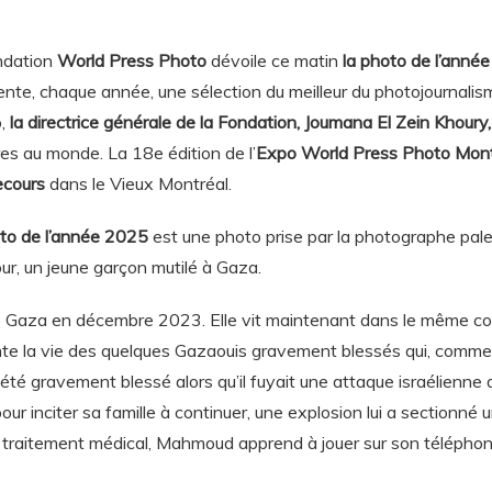
ndation
World Press Photo
dévoile ce matin
la photo de l’année 
nte, chaque année, une sélection du meilleur du photojournalis
,
la directrice générale de la Fondation, Joumana El Zein Khoury
ires au monde. La 18e édition de l’
Expo World Press Photo Mont
ecours
dans le Vieux Montréal.
to de l’année 2025
est une photo prise par la photographe pale
, un jeune garçon mutilé à Gaza.
e Gaza en décembre 2023. Elle vit maintenant dans le même c
e la vie des quelques Gazaouis gravement blessés qui, comme 
 été gravement blessé alors qu’il fuyait une attaque israélienne
our inciter sa famille à continuer, une explosion lui a sectionné un
traitement médical, Mahmoud apprend à jouer sur son téléphone,