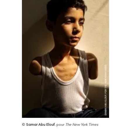
©
Samar Abu Elouf
, pour
The New York Times