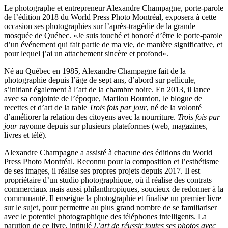
Le photographe et entrepreneur Alexandre Champagne, porte-parole
de l’édition 2018 du World Press Photo Montréal, exposera à cette
occasion ses photographies sur l’après-tragédie de la grande
mosquée de Québec. «Je suis touché et honoré d’être le porte-parole
d’un événement qui fait partie de ma vie, de manière significative, et
pour lequel j’ai un attachement sincère et profond».
Né au Québec en 1985, Alexandre Champagne fait de la
photographie depuis l’âge de sept ans, d’abord sur pellicule,
s’initiant également à l’art de la chambre noire. En 2013, il lance
avec sa conjointe de l’époque, Marilou Bourdon, le blogue de
recettes et d’art de la table
Trois fois par jour
, né de la volonté
d’améliorer la relation des citoyens avec la nourriture.
Trois fois par
jour
rayonne depuis sur plusieurs plateformes (web, magazines,
livres et télé).
Alexandre Champagne a assisté à chacune des éditions du World
Press Photo Montréal. Reconnu pour la composition et l’esthétisme
de ses images, il réalise ses propres projets depuis 2017. Il est
propriétaire d’un studio photographique, où il réalise des contrats
commerciaux mais aussi philanthropiques, soucieux de redonner à la
communauté. Il enseigne la photographie et finalise un premier livre
sur le sujet, pour permettre au plus grand nombre de se familiariser
avec le potentiel photographique des téléphones intelligents. La
parution de ce livre, intitulé
L’art de réussir toutes ses photos avec